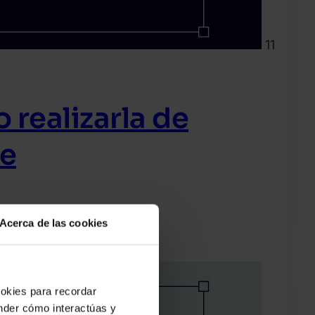
11
 realizarla de
te
Acerca de las cookies
ookies para recordar
ender cómo interactúas y