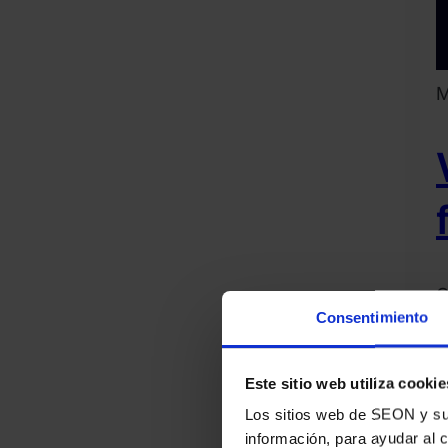
M
O
Consentimiento
L
2
f
Este sitio web utiliza cookie
1
Los sitios web de SEON y sus 
información, para ayudar al 
T