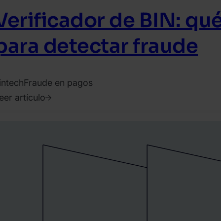
Verificador de BIN: qu
para detectar fraude
intech
Fraude en pagos
eer artículo
022.
oviembre
.
avid
artinez