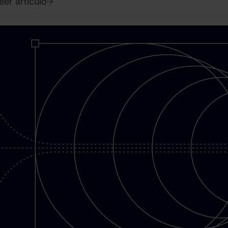
eer artículo
020.
bril
8.
ence
endruszak