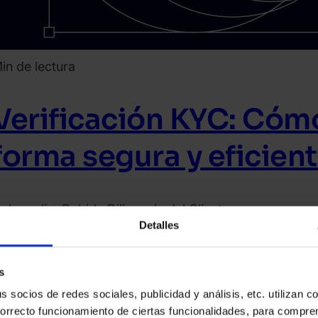
in de lectura
Verificación KYC: Cómo
forma segura y eficien
nboarding
Debida Diligencia del Cliente
Detalles
eer artículo
021.
ebrero
s
8.
socios de redes sociales, publicidad y análisis, etc. utilizan c
correcto funcionamiento de ciertas funcionalidades, para compr
amas