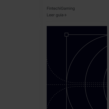
Fintech
iGaming
Leer guía
2022.
abril
20.
SEON
Team