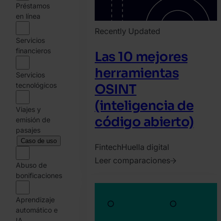
Préstamos
en línea
Recently Updated
Servicios
financieros
Las 10 mejores
herramientas
Servicios
tecnológicos
OSINT
(inteligencia de
Viajes y
código abierto)
emisión de
pasajes
Caso de uso
Fintech
Huella digital
Leer comparaciones
Abuso de
2023.
bonificaciones
marzo
9.
Aprendizaje
automático e
SEON
IA