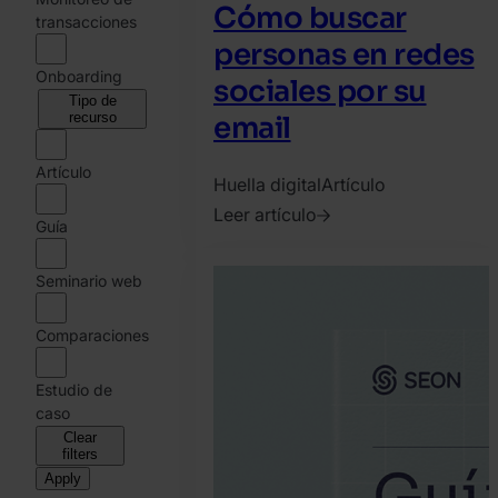
Cómo buscar
transacciones
personas en redes
Onboarding
sociales por su
Tipo de
recurso
email
Artículo
Huella digital
Artículo
Leer artículo
Guía
2020.
abril
Seminario web
28.
Bence
Comparaciones
Jendruszak
Estudio de
caso
Clear
filters
Apply