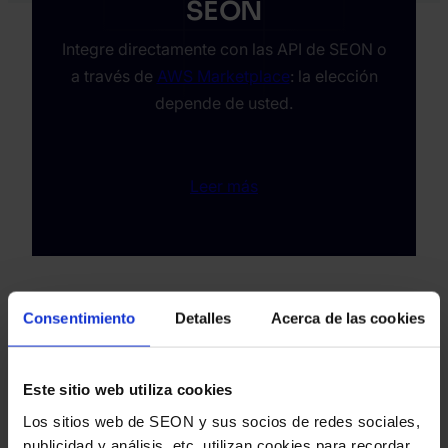
SEON
Integre directamente con las API de SEON o
a través de
AWS Marketplace
: la elección
depende de usted.
Leer más
Obtén más información sobre
Consentimiento
Detalles
Acerca de las cookies
la incorporación digital
Este sitio web utiliza cookies
Los sitios web de SEON y sus socios de redes sociales,
publicidad y análisis, etc. utilizan cookies para recordar