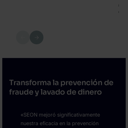
regla
detec
Previous
Next
Transforma la prevención de
fraude y lavado de dinero
«SEON mejoró significativamente
nuestra eficacia en la prevención