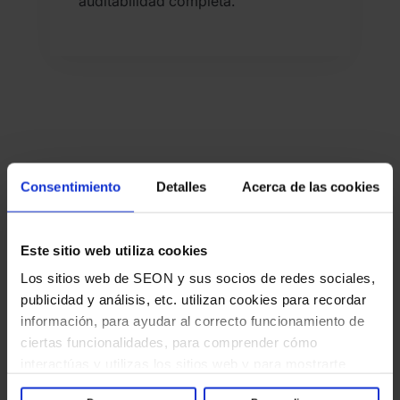
auditabilidad completa.
Consentimiento
Detalles
Acerca de las cookies
Ve cómo las empresas ganan
con SEON
Este sitio web utiliza cookies
Los sitios web de SEON y sus socios de redes sociales,
publicidad y análisis, etc. utilizan cookies para recordar
información, para ayudar al correcto funcionamiento de
ciertas funcionalidades, para comprender cómo
interactúas y utilizas los sitios web y para mostrarte
contenido y anuncios que sean relevantes y atractivos