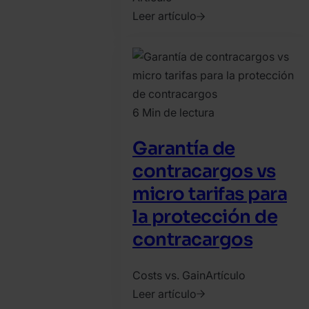
Leer artículo
2022.
noviembre
23.
Bence
Jendruszak
6 Min de lectura
Garantía de
contracargos vs
micro tarifas para
la protección de
contracargos
Costs vs. Gain
Artículo
Leer artículo