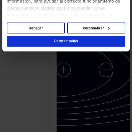
información, para ayudar al correcto funcionamiento de
febrero
ciertas funcionalidades, para comprender cómo
28.
interactúas y utilizas los sitios web y para mostrarte
Tamas
contenido y anuncios que sean relevantes y atractivos
Kadar
Denegar
Personalizar
para ti. Al hacer clic en [Permitir todas], aceptas el uso
de estas cookies y confirmas que has leído y entendido
Permitir todas
nuestro Aviso de cookies.