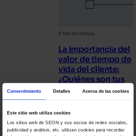
8 Min de lectura
La importancia del
valor de tiempo de
vida del cliente:
¿Quiénes son tus
clientes más
Consentimiento
Detalles
Acerca de las cookies
valiosos?
Este sitio web utiliza cookies
Huella digital
Artículo
Los sitios web de SEON y sus socios de redes sociales,
Leer artículo
publicidad y análisis, etc. utilizan cookies para recordar
2023.