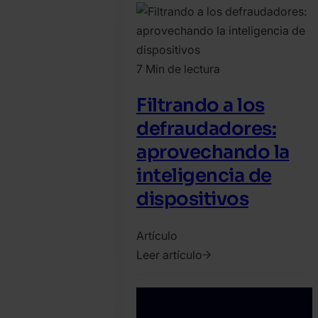
abril
26.
SEON
Team
7 Min de lectura
Filtrando a los
defraudadores:
aprovechando la
inteligencia de
dispositivos
Artículo
Leer artículo
2025.
abril
14.