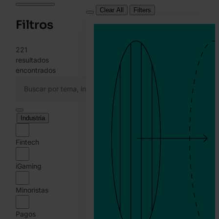
Clear All
Filters
Filtros
221
resultados
encontrados
Industria
Fintech
iGaming
Minoristas
Pagos