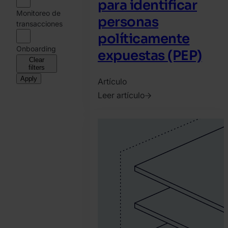
para identificar
Monitoreo de
personas
transacciones
políticamente
Onboarding
expuestas (PEP)
Clear
filters
Apply
Artículo
Leer artículo
2025.
abril
29.
SEON
Team