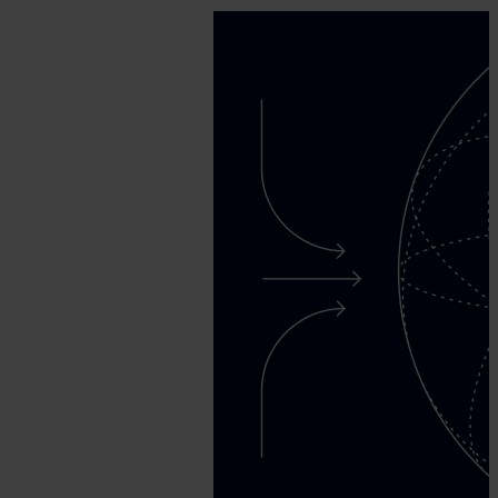
abril
14.
David
Martinez