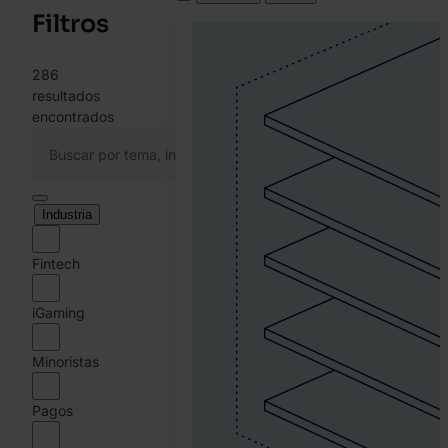
Filtros
286
resultados
encontrados
Industria
Fintech
iGaming
Minoristas
Pagos