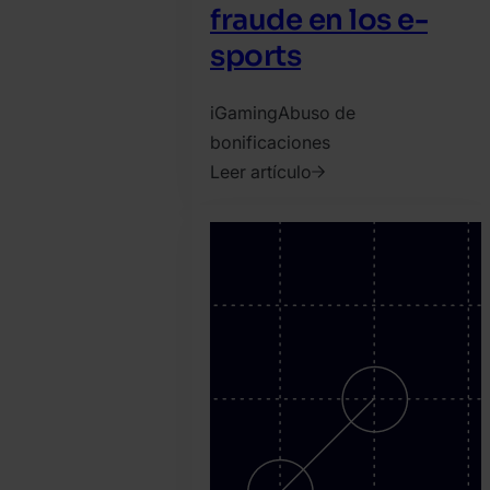
fraude en los e-
sports
iGaming
Abuso de
bonificaciones
Leer artículo
2021.
marzo
1.
SEON
Team