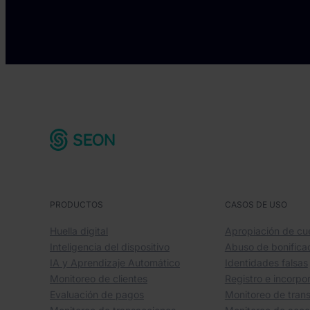
PRODUCTOS
CASOS DE USO
Huella digital
Apropiación de cu
Inteligencia del dispositivo
Abuso de bonifica
IA y Aprendizaje Automático
Identidades falsas
Monitoreo de clientes
Registro e incorpo
Evaluación de pagos
Monitoreo de tran