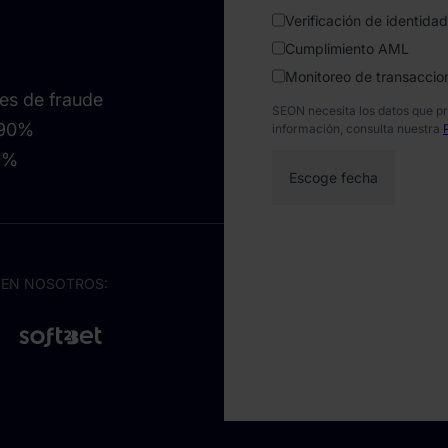
Verificación de identidad
Cumplimiento AML
Monitoreo de transaccio
es de fraude
SEON necesita los datos que p
 90%
información, consulta nuestra
90%
 EN NOSOTROS: