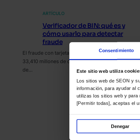
ARTÍCULO
Verificador de BIN: qué es y
cómo usarlo para detectar
fraude
Consentimiento
El fraude con tarjetas de pago costó a los comerc
33,410 millones de dólares en 2024, según el repo
de…
Este sitio web utiliza cookie
Los sitios web de SEON y sus 
información, para ayudar al 
utilizas los sitios web y par
[Permitir todas], aceptas el
Denegar