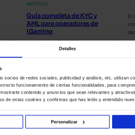
ARTÍCULO
Guía completa de KYC y
El 
AML para operadores de
con
iGaming
des
Cumple con requisitos KYC/AML en apuestas online
Detalles
sin afectar la experiencia del usuario. Mejora
ios
onboarding y evita multas con SEON.
rte
s
socios de redes sociales, publicidad y análisis, etc. utilizan c
correcto funcionamiento de ciertas funcionalidades, para compr
a mostrarte contenido y anuncios que sean relevantes y atractivos 
←
1
2
3
→
 uso de estas cookies y confirmas que has leído y entendido nues
Personalizar