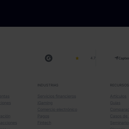
4.7
INDUSTRIAS
RECURSO
entas
Servicios financieros
Artículos
ciones
iGaming
Guías
Comercio electrónico
Comparac
ración
Pagos
Casos de 
sacciones
Fintech
Seminari