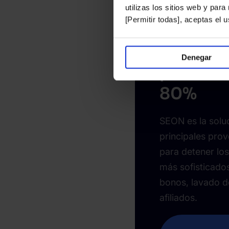
utilizas los sitios web y par
[Permitir todas], aceptas el
Reduce 
de fraud
Denegar
promedi
80%
SEON es la soluc
principales pro
para detener lo
más sofisticados
bonos, lavado d
afiliados.