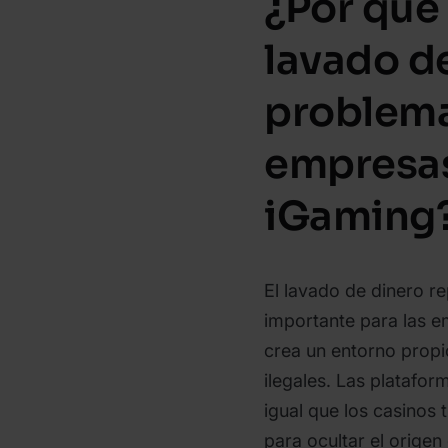
¿Por qué 
lavado d
problema
empresa
iGaming
El lavado de dinero r
importante para las 
crea un entorno propi
ilegales. Las plataform
igual que los casinos 
para ocultar el orige