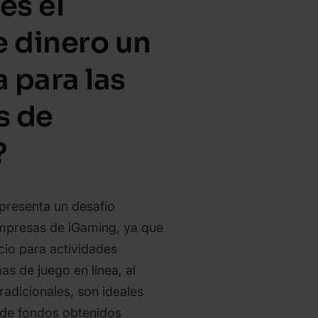
es el
e dinero un
 para las
s de
?
epresenta un desafío
empresas de iGaming, ya que
cio para actividades
as de juego en línea, al
tradicionales, son ideales
n de fondos obtenidos