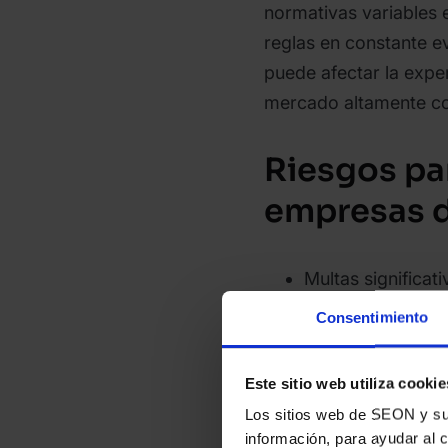
normativas variables e
reglas en constante e
puede afectar la exper
mercado altamente co
Riesgos par
empresas d
Multas significat
Consentimiento
Daño a la reputa
Consecuencias le
Este sitio web utiliza cookie
revocación de lic
Los sitios web de SEON y sus 
información, para ayudar al 