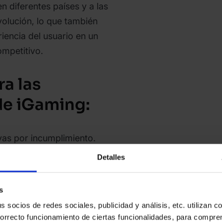
n diferentes países y a las
volución, lo que también
iencia del usuario en un
mpetitivo.
a las
e iGaming:
ivas por incumplimiento.
Detalles
ción de la marca.
gales, como la posible
s
encias operativas.
socios de redes sociales, publicidad y análisis, etc. utilizan c
correcto funcionamiento de ciertas funcionalidades, para compr