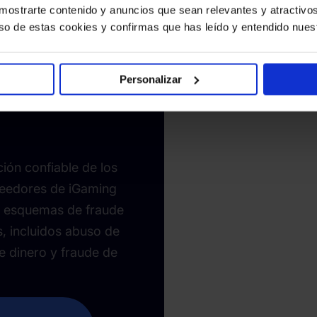
a mostrarte contenido y anuncios que sean relevantes y atractivos 
 uso de estas cookies y confirmas que has leído y entendido nues
las tasas
e en un
Personalizar
o de 70-
ión confiable de los
veedores de iGaming
s esquemas de fraude
, incluidos abuso de
e dinero y fraude de