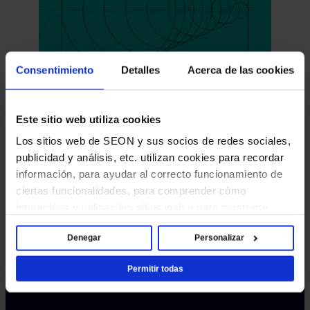
Consentimiento
Detalles
Acerca de las cookies
ARTÍCULO
Este sitio web utiliza cookies
Cómo detener los préstamos con
Los sitios web de SEON y sus socios de redes sociales,
identidades robadas
publicidad y análisis, etc. utilizan cookies para recordar
Aprenda a detectar identidades falsas y prevenir el fraude
información, para ayudar al correcto funcionamiento de
en préstamos en línea con análisis digital y datos
ciertas funcionalidades, para comprender cómo
alternativos.
interactúas y utilizas los sitios web y para mostrarte
contenido y anuncios que sean relevantes y atractivos
←
1
2
Denegar
Personalizar
para ti. Al hacer clic en [Permitir todas], aceptas el uso
de estas cookies y confirmas que has leído y entendido
Permitir todas
nuestro Aviso de cookies.