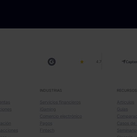
4.7
INDUSTRIAS
RECURSO
entas
Servicios financieros
Artículos
ciones
iGaming
Guías
Comercio electrónico
Comparac
ración
Pagos
Casos de 
sacciones
Fintech
Seminari