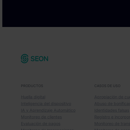
PRODUCTOS
CASOS DE USO
Huella digital
Apropiación de cu
Inteligencia del dispositivo
Abuso de bonifica
IA y Aprendizaje Automático
Identidades falsas
Monitoreo de clientes
Registro e incorpo
Evaluación de pagos
Monitoreo de tran