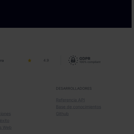
4.9
S
DESARROLLADORES
Referencia API
Base de conocimientos
iones
Github
éxito
os Web