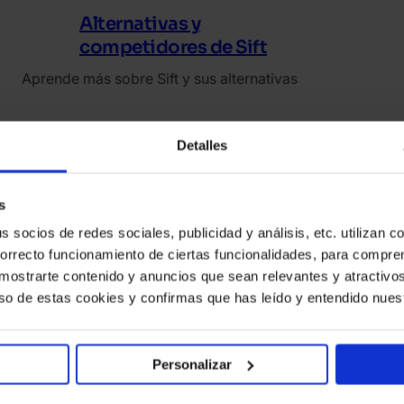
Alternativas y
competidores de Sift
Aprende más sobre Sift y sus alternativas
Detalles
Mej
e i
amp
s
socios de redes sociales, publicidad y análisis, etc. utilizan c
correcto funcionamiento de ciertas funcionalidades, para compr
a mostrarte contenido y anuncios que sean relevantes y atractivos 
←
1
…
4
5
6
7
→
 uso de estas cookies y confirmas que has leído y entendido nues
Personalizar