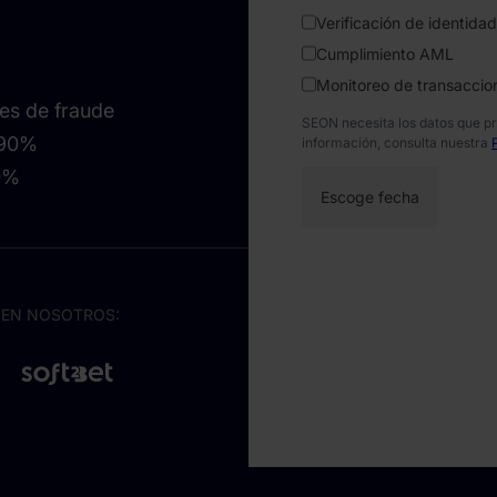
Verificación de identidad
Cumplimiento AML
Monitoreo de transaccio
es de fraude
SEON necesita los datos que p
 90%
información, consulta nuestra
90%
 EN NOSOTROS: