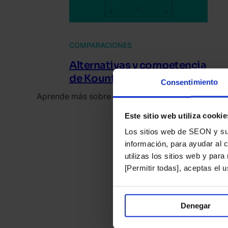
COMPARACIONES
Alternativas y competencia
de Kount
Consentimiento
Aprende más sobre Kount y sus alternativas
Este sitio web utiliza cookie
Los sitios web de SEON y sus 
información, para ayudar al 
utilizas los sitios web y par
[Permitir todas], aceptas el
Denegar