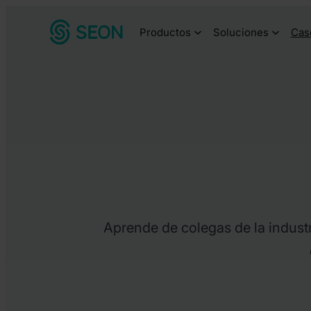
Saltar
Productos
Soluciones
Cas
al
contenido
Aprende de colegas de la industr