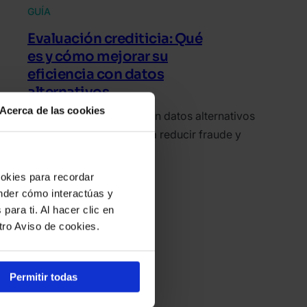
GUÍA
Evaluación crediticia: Qué
es y cómo mejorar su
eficiencia con datos
alternativos
Acerca de las cookies
ora la evaluación crediticia con datos alternativos
nteligencia de dispositivos para reducir fraude y
liar el acceso al crédito.
ookies para recordar
ender cómo interactúas y
para ti. Al hacer clic en
tro Aviso de cookies.
Permitir todas