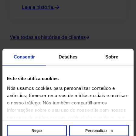
Leia a história.
Veja todas as histórias de clientes
Consentir
Detalhes
Sobre
Saiba mais sobre inteligência
Este site utiliza cookies
de dispositivos
Nós usamos cookies para personalizar conteúdo e
anúncios, fornecer recursos de mídias sociais e analisar
o nosso tráfego. Nós também compartilharmos
informações sobre o seu uso do nosso site com nossos
parceiros de mídias sociais, publicidade e análises, que
podem combiná-las com outras informações que você
Negar
Personalizar
forneceu a eles ou que eles coletaram através do seu