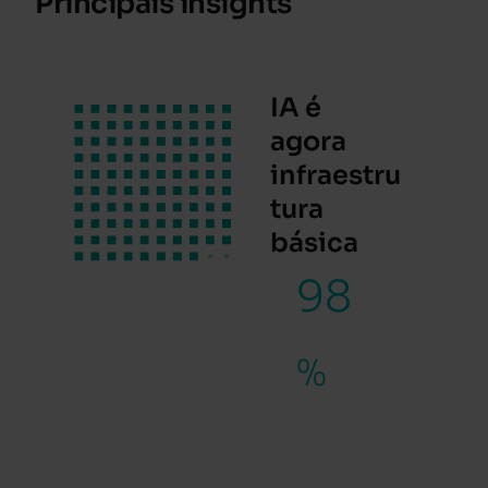
Principais insights
IA é
agora
infraestru
tura
básica
98
%
dos
líderes
dizem