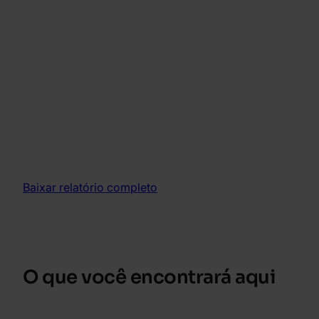
Os padrões apresentados neste
relatório fornecem evidências para ir
além de relatos isolados e alinhar
executivos, equipes de produto,
engenharia e risco em torno de uma
estratégia compartilhada e orientada
por inteligência.
Baixar relatório completo
O que você encontrará aqui