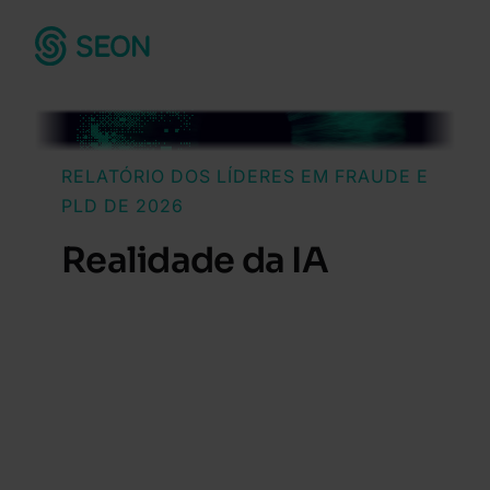
RELATÓRIO DOS LÍDERES EM FRAUDE E
PLD DE 2026
Realidade da IA
Perspectivas de
1.000 líderes globais
em fraude, risco e conformidade
que
enfrentam fraudes em crescimento,
regulamentações mais rigorosas e
ameaças sofisticadas impulsionadas
por IA.