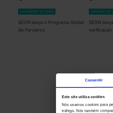
FEVEREIRO DE 2026
JANEIRO DE 
SEON lança o Programa Global
SEON lança
de Parceiros
verificação
Consentir
Este site utiliza cookies
Nós usamos cookies para per
tráfego. Nós também compart