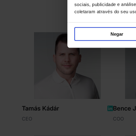
sociais, publicidade e anál
coletaram através do seu us
Negar
Tamás Kádár
Bence 
CEO
COO