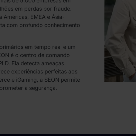
mais de 5.000 empresas em
lhões em perdas por fraude.
s Américas, EMEA e Ásia-
nta com profundo conhecimento
 primários em tempo real e um
SEON é o centro de comando
 PLD. Ela detecta ameaças
ece experiências perfeitas aos
erce e iGaming, a SEON permite
prometer a segurança.