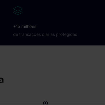
+15 milhões
de transações diárias protegidas
a