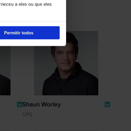
rneceu a eles ou que eles
Permitir todos
Shaun Worley
CPO