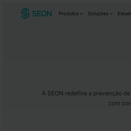
Pular
Produtos
Soluções
Estud
para
o
conteúdo
A SEON redefine a prevenção de 
com con