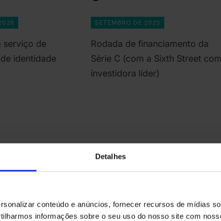
2026
SETEMBRO DE 2025
 serviço de
Rodada de financiamento da
 de identidade
Série C (com a Sixth Street co
investidora líder)
Detalhes
sonalizar conteúdo e anúncios, fornecer recursos de mídias soc
Conheça nossa equip
ilharmos informações sobre o seu uso do nosso site com noss