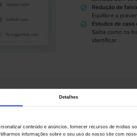
Redução de falso
Equilibre a preve
Estudos de caso 
Saiba como os fr
identificar
Detalhes
e
sonalizar conteúdo e anúncios, fornecer recursos de mídias soc
gica
ilharmos informações sobre o seu uso do nosso site com noss