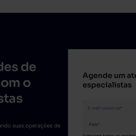
des de
Agende um at
com o
especialistas
stas
E-mail comercial
*
iando suas operações de
Selecione todas as opções