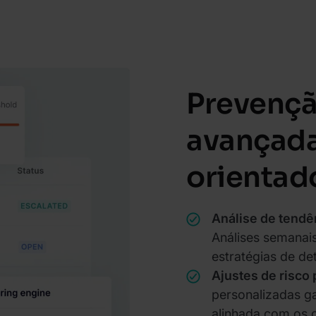
Prevençã
avançada
orientad
Análise de tendên
Análises semanai
estratégias de de
Ajustes de risco
personalizadas g
alinhada com os 