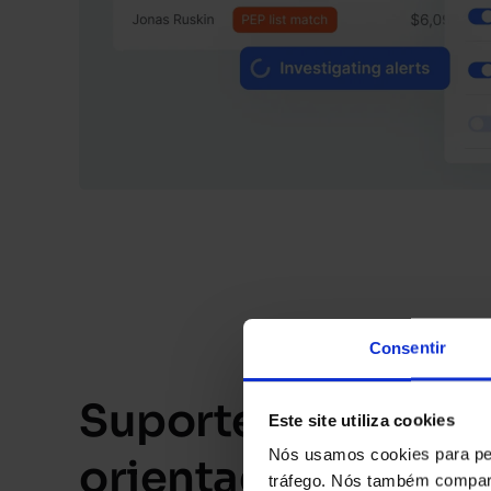
Consentir
Suporte dedicado 
Este site utiliza cookies
Nós usamos cookies para per
orientação estraté
tráfego. Nós também compart