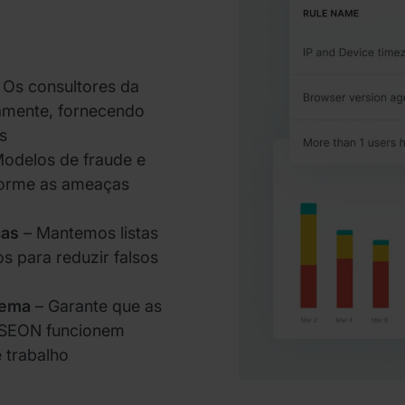
 Os consultores da
iamente, fornecendo
s
odelos de fraude e
forme as ameaças
cas
– Mantemos listas
os para reduzir falsos
tema
– Garante que as
a SEON funcionem
 trabalho