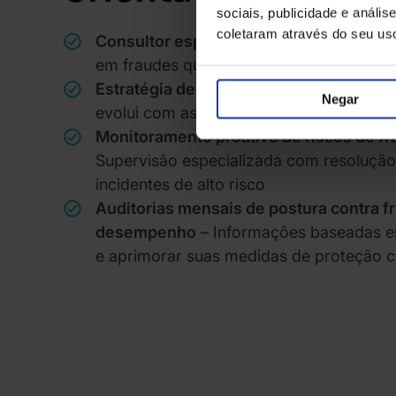
sociais, publicidade e anál
coletaram através do seu us
Consultor especializado em fraudes
– U
em fraudes que trabalha lado a lado co
Estratégia de risco personalizada
– Sua
Negar
evolui com as necessidades do seu negó
Monitoramento proativo de riscos de fr
Supervisão especializada com resolução
incidentes de alto risco
Auditorias mensais de postura contra fr
desempenho
– Informações baseadas e
e aprimorar suas medidas de proteção c