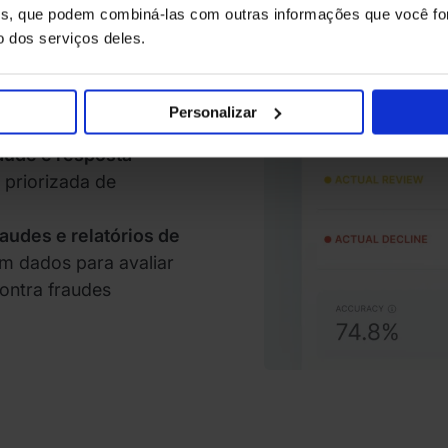
ises, que podem combiná-las com outras informações que você fo
o dos serviços deles.
m especialista sênior
m sua equipe
 prevenção de fraude
Personalizar
cio
aude e resposta
–
 priorizada de
audes e relatórios de
m dados para avaliar
ontra fraudes