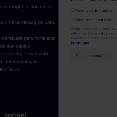
com insights acionáveis
Prevenção de fraudes
Compliance com AML
e contínuo de regras para
Assim como você, odiamos spa
relevantes. É possível cancel
de fraude para fortalecer
realizar o cadastro, você con
Privacidade
.
da sua equipe
ma década, prevenindo
nstante evolução
de fraude