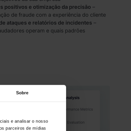
s positivos e otimização da precisão
–
nção de fraude com a experiência do cliente
de ataques e relatórios de incidentes
–
audadores operam e quais padrões
Sobre
iais e analisar o nosso
os parceiros de mídias