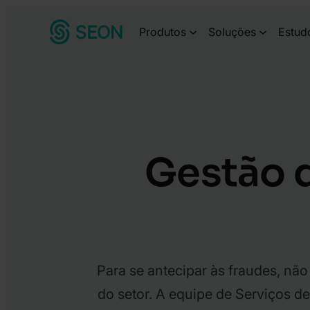
Pular
Produtos
Soluções
Estud
para
o
conteúdo
Gestão 
Para se antecipar às fraudes, n
do setor. A equipe de Serviços d