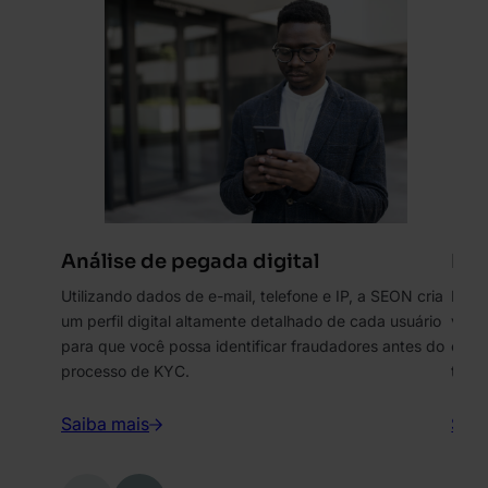
Análise de pegada digital
Int
Utilizando dados de e-mail, telefone e IP, a SEON cria
Prot
um perfil digital altamente detalhado de cada usuário
vinc
para que você possa identificar fraudadores antes do
comp
processo de KYC.
temp
Saiba mais
Saib