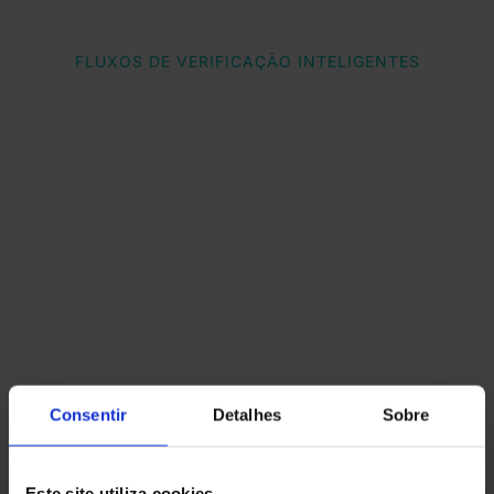
FLUXOS DE VERIFICAÇÃO INTELIGENTES
Orquestre o fluxo de
verificação ideal para
cada cenário de risco sem
código
Não obrigue todos os usuários a passar
por uma verificação de endereço. Use
nosso criador de fluxos de trabalho sem
código para solicitar a verificação de
endereço apenas quando for realmente
Consentir
Detalhes
Sobre
necessário, com base no risco, nas
regulamentações ou em ações
Este site utiliza cookies