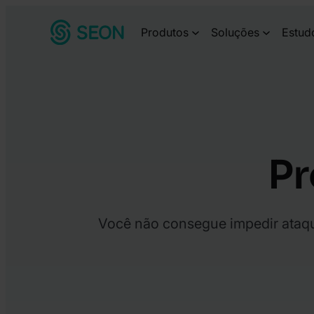
Pular
Produtos
Soluções
Estud
para
o
conteúdo
Pr
Você não consegue impedir ataqu