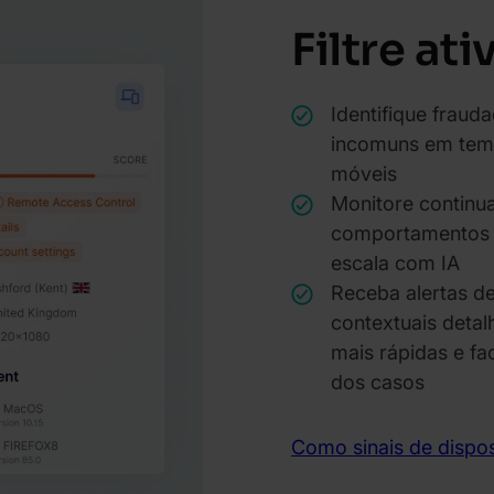
Filtre at
Identifique fraud
incomuns em temp
móveis
Monitore continua
comportamentos p
escala com IA
Receba alertas d
contextuais detal
mais rápidas e f
dos casos
Como sinais de dispos