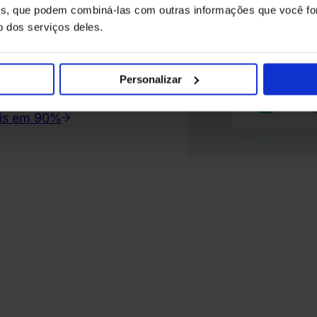
ises, que podem combiná-las com outras informações que você fo
 tentativas de login
o dos serviços deles.
 contas
iações manuais
Personalizar
ais em 90%