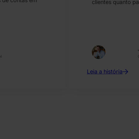
s de contas em
clientes quanto pa
el
Leia a história