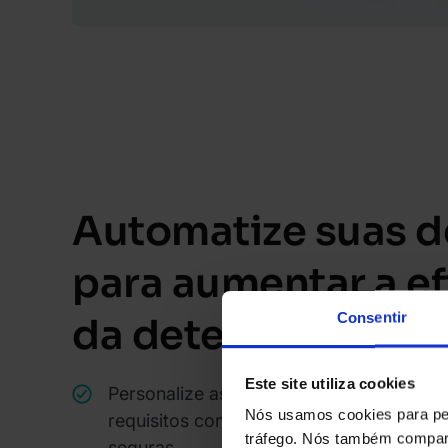
Automatize suas d
para aumentar a ef
Consentir
da detecção
Este site utiliza cookies
Personalize as pontuações de risco conf
Nós usamos cookies para per
requisitos comerciais para manter as con
tráfego. Nós também compart
seguras