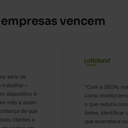
 empresas vencem
uma série de
 trabalhar –
“Com a SEON, me
m dispositivo é
como monitoramos 
 um mês e assim
o que reduziu nos
confiança de que
Antes, identificar
sos clientes a
que acarretava cus