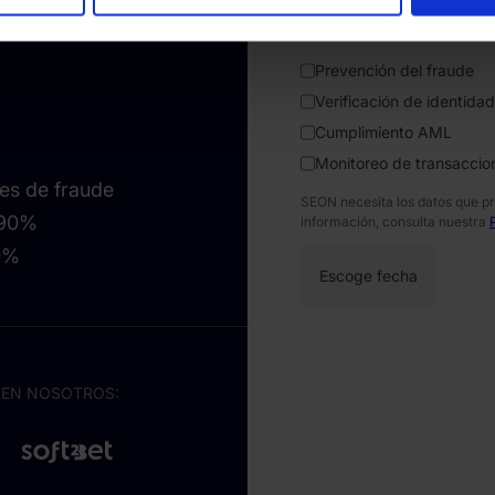
dimientos y las
Por favor selecciona los c
Prevención del fraude
Verificación de identidad
Cumplimiento AML
Monitoreo de transaccio
es de fraude
SEON necesita los datos que p
 90%
información, consulta nuestra
90%
 EN NOSOTROS: