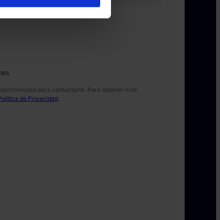
asos relacionados:
*
nes
roporcionaste para contactarte. Para obtener más
Política de Privacidad
.