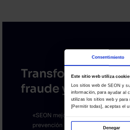
Consentimiento
Transforma la pre
Este sitio web utiliza cookie
fraude y lavado de
Los sitios web de SEON y sus 
información, para ayudar al 
utilizas los sitios web y par
[Permitir todas], aceptas el
«SEON mejoró significativamente nue
prevención contra el fraude, liberan
Denegar