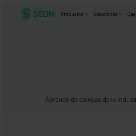
Saltar
Productos
Soluciones
Cas
al
contenido
Aprende de colegas de la industr