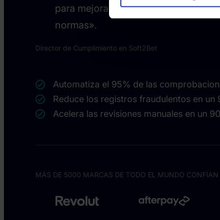
para mejorar las políticas, los proce
normas».
Director de Cumplimiento en Soft2Bet
Automatiza el 95% de las comprobacion
Reduce los registros fraudulentos en un
Acelera las revisiones manuales en un 
MÁS DE 5000 MARCAS DE TODO EL MUNDO CONFÍAN