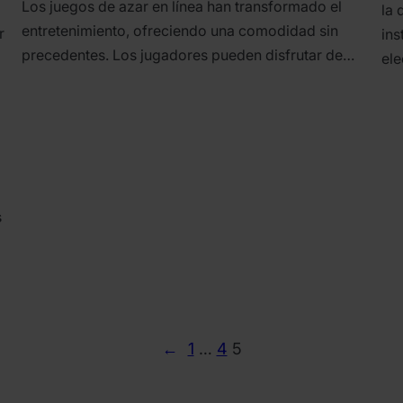
Los juegos de azar en línea han transformado el
la 
entretenimiento, ofreciendo una comodidad sin
r
ins
precedentes. Los jugadores pueden disfrutar de…
ele
s
←
1
…
4
5