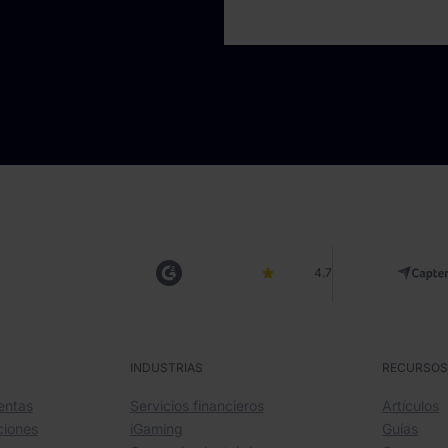
4.7
INDUSTRIAS
RECURSO
entas
Servicios financieros
Artículos
ciones
iGaming
Guías