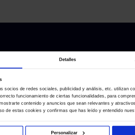
Detalles
vención de
s
Reserva una l
 dinero
socios de redes sociales, publicidad y análisis, etc. utilizan c
expertos
correcto funcionamiento de ciertas funcionalidades, para compr
a mostrarte contenido y anuncios que sean relevantes y atractivos 
 uso de estas cookies y confirmas que has leído y entendido nues
Email de negocios
*
stra eficacia en la
do tiempo y recursos
Personalizar