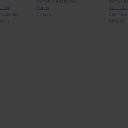
Comercio electrónico
Comparac
ración
Pagos
Casos de 
sacciones
Fintech
Seminari
sos y
Glosario