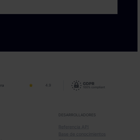
4.9
S
DESARROLLADORES
Referencia API
Base de conocimientos