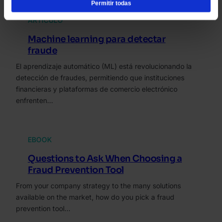
Permitir todas
nuestro Aviso de cookies.
ARTÍCULO
Machine learning para detectar
fraude
El aprendizaje automático (ML) está revolucionando la
detección de fraudes, permitiendo que instituciones
financieras y plataformas de comercio electrónico
enfrenten…
EBOOK
Questions to Ask When Choosing a
Fraud Prevention Tool
From your company strategy to the many solutions
available on the market, how do you pick a fraud
prevention tool…