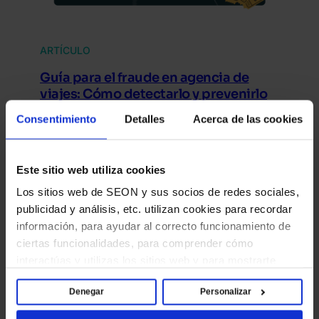
ARTÍCULO
Guía para el fraude en agencia de
viajes: Cómo detectarlo y prevenirlo
En esta segunda entrega de nuestra introducción al
Consentimiento
Detalles
Acerca de las cookies
fraude para principiantes, nos centramos en el fraude en
agencia de viajes…
Este sitio web utiliza cookies
Los sitios web de SEON y sus socios de redes sociales,
publicidad y análisis, etc. utilizan cookies para recordar
información, para ayudar al correcto funcionamiento de
ciertas funcionalidades, para comprender cómo
interactúas y utilizas los sitios web y para mostrarte
contenido y anuncios que sean relevantes y atractivos
Denegar
Personalizar
para ti. Al hacer clic en [Permitir todas], aceptas el uso
de estas cookies y confirmas que has leído y entendido