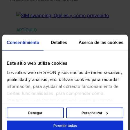
ARTÍCULO
SIM swapping: Qué es y cómo
Consentimiento
Detalles
Acerca de las cookies
prevenirlo
¿Crees que el 2FA puede protegerte? Los defraudadores
Este sitio web utiliza cookies
de SIM swap piensan lo contrario. Conoce todo sobre el
fraude de…
Los sitios web de SEON y sus socios de redes sociales,
publicidad y análisis, etc. utilizan cookies para recordar
información, para ayudar al correcto funcionamiento de
ciertas funcionalidades, para comprender cómo
interactúas y utilizas los sitios web y para mostrarte
contenido y anuncios que sean relevantes y atractivos
Denegar
Personalizar
para ti. Al hacer clic en [Permitir todas], aceptas el uso
de estas cookies y confirmas que has leído y entendido
Permitir todas
nuestro Aviso de cookies.