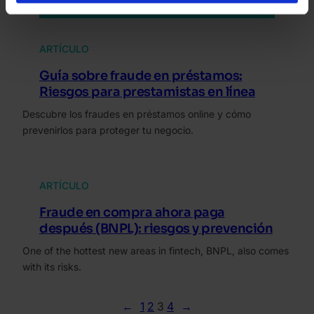
ARTÍCULO
Guía sobre fraude en préstamos:
Riesgos para prestamistas en línea
Descubre los fraudes en préstamos online y cómo
prevenirlos para proteger tu negocio.
ARTÍCULO
Fraude en compra ahora paga
después (BNPL): riesgos y prevención
One of the hottest new areas in fintech, BNPL, also comes
with its risks.
←
1
2
3
4
→