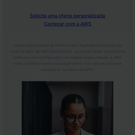
Solicite uma oferta personalizada
Comprar com a AWS
Adquira este produto da SEON no AWS Marketplace usando sua
conta da AWS. No AWS Marketplace, você pode iniciar rapidamente
softwares pré-configurados com apenas alguns cliques. A AWS
cuida do faturamento e dos pagamentos, e os valores cobrados
constam na sua fatura da AWS.