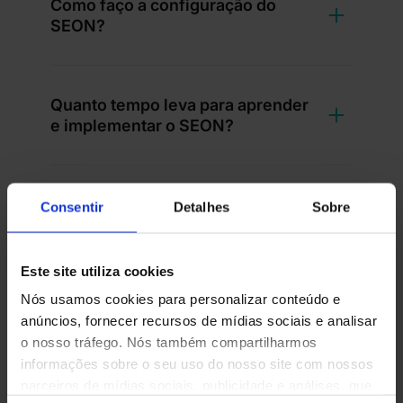
Como faço a configuração do
SEON?
Quanto tempo leva para aprender
e implementar o SEON?
<strong>Does SEON offer
Consentir
Detalhes
Sobre
services worldwide?</strong>
Este site utiliza cookies
Nós usamos cookies para personalizar conteúdo e
<strong>For what industries does
anúncios, fornecer recursos de mídias sociais e analisar
SEON provide fraud prevention
o nosso tráfego. Nós também compartilharmos
services?</strong>
informações sobre o seu uso do nosso site com nossos
parceiros de mídias sociais, publicidade e análises, que