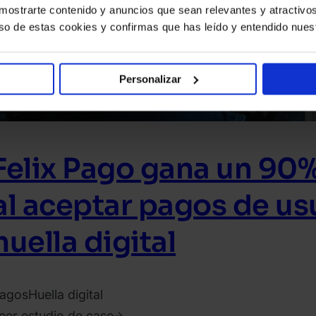
a mostrarte contenido y anuncios que sean relevantes y atractivos 
 uso de estas cookies y confirmas que has leído y entendido nues
Personalizar
Felix Pago gana un 90
al aceptar pagos de us
huella digital
agos
Huella digital
eer estudio de caso