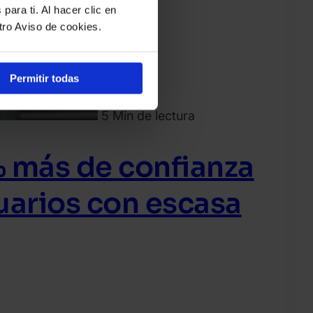
para ti. Al hacer clic en
tro Aviso de cookies.
Permitir todas
5 Min de lectura
% más de confianza
uarios con escasa