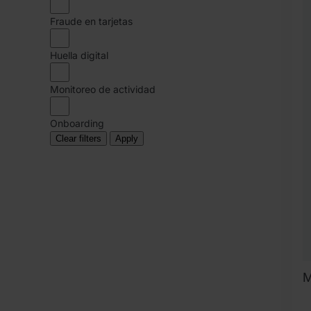
R
Fraude en tarjetas
Huella digital
Monitoreo de actividad
Onboarding
Clear filters
Apply
M