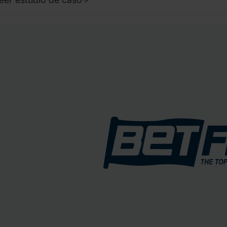
023.
nero
3.
onathan
ryer