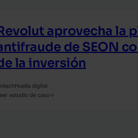
Revolut aprovecha la 
antifraude de SEON co
de la inversión
intech
Huella digital
eer estudio de caso
023.
bril
9.
liver