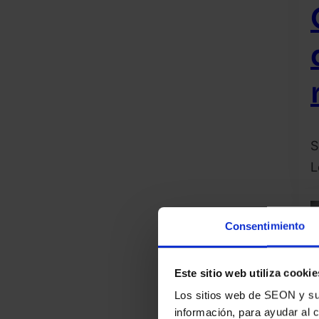
S
L
2
j
Consentimiento
2
O
R
Este sitio web utiliza cookie
Los sitios web de SEON y sus 
información, para ayudar al 