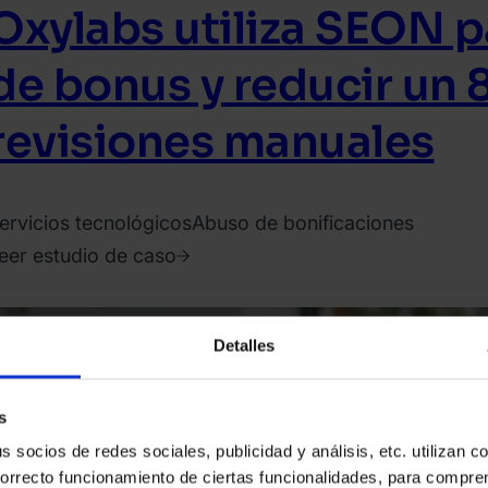
Oxylabs utiliza SEON p
de bonus y reducir un 
revisiones manuales
ervicios tecnológicos
Abuso de bonificaciones
eer estudio de caso
023.
ulio
Detalles
7.
liver
olinson
s
socios de redes sociales, publicidad y análisis, etc. utilizan c
correcto funcionamiento de ciertas funcionalidades, para compr