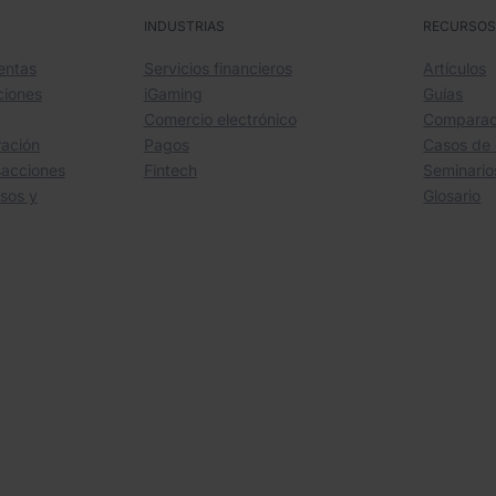
INDUSTRIAS
RECURSO
entas
Servicios financieros
Artículos
ciones
iGaming
Guías
Comercio electrónico
Comparac
ración
Pagos
Casos de 
sacciones
Fintech
Seminari
sos y
Glosario