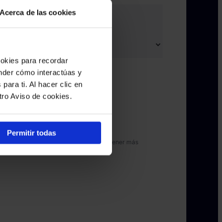
Acerca de las cookies
ookies para recordar
asos relacionados:
*
ender cómo interactúas y
para ti. Al hacer clic en
tro Aviso de cookies.
nes
Permitir todas
roporcionaste para contactarte. Para obtener más
Política de Privacidad
.