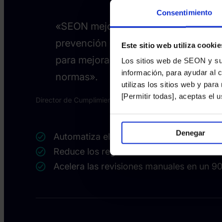
Consentimiento
«SEON mejoró significativamente nue
prevención contra el fraude, liberan
Este sitio web utiliza cookie
para mejorar las políticas, los proce
Los sitios web de SEON y sus 
información, para ayudar al 
normas».
utilizas los sitios web y par
[Permitir todas], aceptas el
Director de Cumplimiento en Soft2Bet
Denegar
Automatiza el 95% de las comprobacion
Reduce los registros fraudulentos en un
Acelera las revisiones manuales en un 