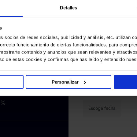
Detalles
Email de negocios
*
stra eficacia en la
do tiempo y recursos
s
dimientos y las
socios de redes sociales, publicidad y análisis, etc. utilizan c
Por favor selecciona los c
correcto funcionamiento de ciertas funcionalidades, para compr
Prevención del fraude
a mostrarte contenido y anuncios que sean relevantes y atractivos 
 uso de estas cookies y confirmas que has leído y entendido nues
Verificación de identidad
Cumplimiento AML
Monitoreo de transaccio
Personalizar
es de fraude
SEON necesita los datos que p
 90%
información, consulta nuestra
90%