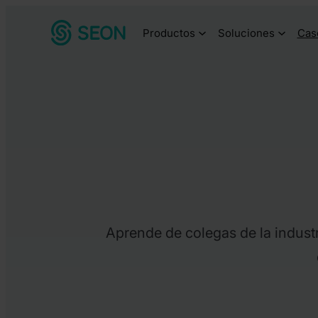
Saltar
Productos
Soluciones
Cas
al
contenido
Aprende de colegas de la industr