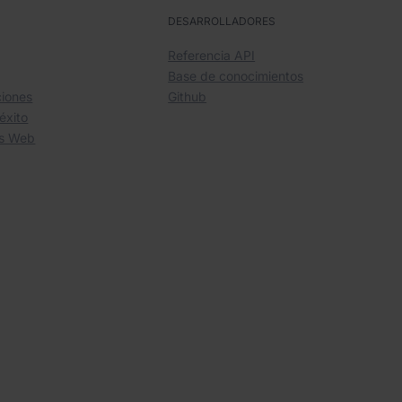
S
DESARROLLADORES
Referencia API
Base de conocimientos
iones
Github
éxito
os Web