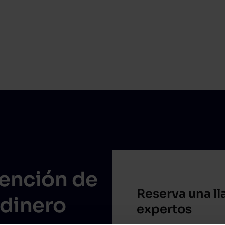
vención de
Reserva una l
 dinero
expertos