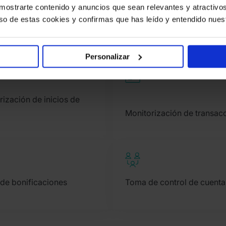
a mostrarte contenido y anuncios que sean relevantes y atractivos 
AML.
 uso de estas cookies y confirmas que has leído y entendido nues
Personalizar
rización de inicios de
Monitorización de transac
de bonificaciones
Toma de control de cuenta