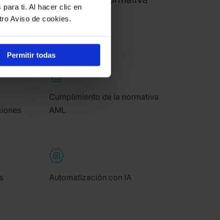
para ti. Al hacer clic en
tro Aviso de cookies.
Permitir todas
Cumplimiento de la normativa
ciones
AML
s
Automatización con IA