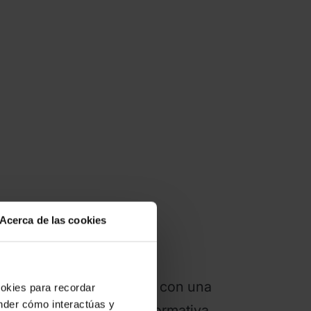
Acerca de las cookies
e.
 uso y zonas geográficas con una
ookies para recordar
ender cómo interactúas y
y el cumplimiento de la normativa