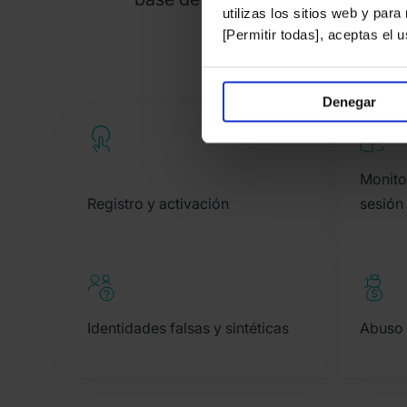
utilizas los sitios web y par
[Permitir todas], aceptas el
Denegar
Monito
Registro y activación
sesión
Identidades falsas y sintéticas
Abuso 