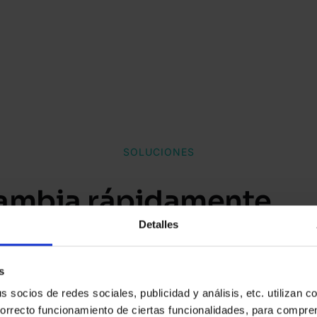
SOLUCIONES
cambia rápidamente.
Detalles
re un paso por delant
s
 días y escala a un número ilimitado de casos de
socios de redes sociales, publicidad y análisis, etc. utilizan c
correcto funcionamiento de ciertas funcionalidades, para compr
ientas integradas para la prevención del fraude 