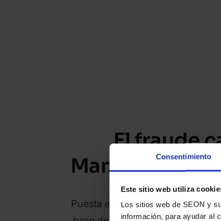
El fraude 
Consentimiento
Mantente siemp
Este sitio web utiliza cookie
Puesta en marcha en cuestión de
Los sitios web de SEON y sus 
información, para ayudar al 
base de datos unificada y herram