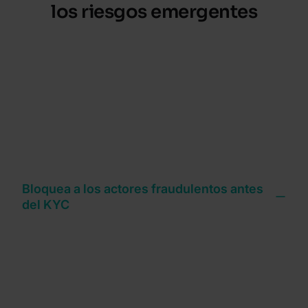
los riesgos emergentes
Analiza usuarios antes del KYC, realiza
comprobaciones AML, supervisa transacciones,
investiga alertas y genera informes regulatorios:
todo en una única solución con datos en tiempo
real que respeta tus SLA.
Bloquea a los actores fraudulentos antes
del KYC
Analiza la huella digital y las señales de fraude para
evaluar usuarios antes del KYC, reduciendo los
costes de incorporación y bloqueando estafadores
conocidos antes de que lleguen a las
comprobaciones AML