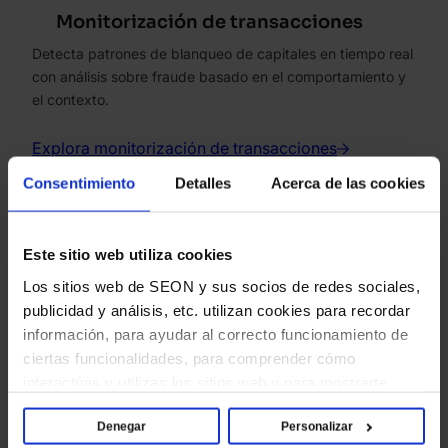
Monitorización de transacciones
Detecta patrones de blanqueo de capitales en tiempo real
con análisis sobre fraude basado en el comportamiento y
el contexto.
Explora monitorización de transacciones
Consentimiento
Detalles
Acerca de las cookies
Este sitio web utiliza cookies
Los sitios web de SEON y sus socios de redes sociales,
publicidad y análisis, etc. utilizan cookies para recordar
Gestión de casos
información, para ayudar al correcto funcionamiento de
Investiga las alertas, documenta los casos y mantén un
ciertas funcionalidades, para comprender cómo
rastro de auditoría completo sin hojas de cálculo ni
interactúas y utilizas los sitios web y para mostrarte
herramientas aisladas.
contenido y anuncios que sean relevantes y atractivos
Denegar
Personalizar
para ti. Al hacer clic en [Permitir todas], aceptas el uso
Explora gestión de casos