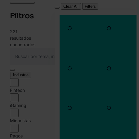
Clear All
Filters
Filtros
221
resultados
encontrados
Industria
Fintech
iGaming
Minoristas
Pagos