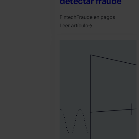
detectar fraude
Fintech
Fraude en pagos
Leer artículo
2022.
noviembre
11.
David
Martinez