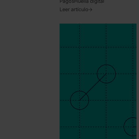
Pagos
Huella digital
Leer artículo
2023.
abril
27.
Bence
Jendruszak