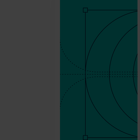
agosto
24.
SEON
Team