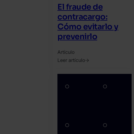
El fraude de
contracargo:
Cómo evitarlo y
prevenirlo
Artículo
Leer artículo
2026.
marzo
30.
David
Martinez